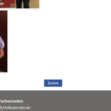
Zurück
artnerseiten
yVetikalender.de