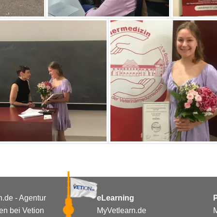
n.de - Agentur
eLearning
P
n bei Vetion
MyVetlearn.de
M