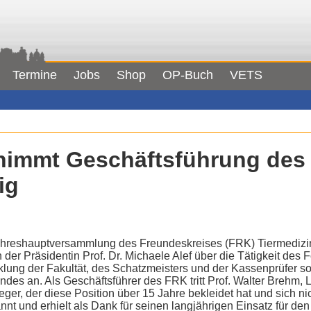
Termine
Jobs
Shop
OP-Buch
VETS
nimmt Geschäftsführung des
ig
ahreshauptversammlung des Freundeskreises (FRK) Tiermedizin 
 der Präsidentin Prof. Dr. Michaele Alef über die Tätigkeit des F
ung der Fakultät, des Schatzmeisters und der Kassenprüfer so
es an. Als Geschäftsführer des FRK tritt Prof. Walter Brehm, Leit
er, der diese Position über 15 Jahre bekleidet hat und sich nich
nt und erhielt als Dank für seinen langjährigen Einsatz für d