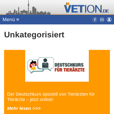
Menü ≡
Unkategorisiert
Der Deutschkurs speziell von Tierärzten für
Tierärzte – jetzt online!
Mehr lesen >>>