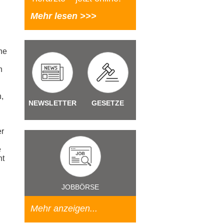
Mehr lesen >>>
ne
n
,
NEWSLETTER
GESETZE
er
e
ht
JOBBÖRSE
Mehr anzeigen...