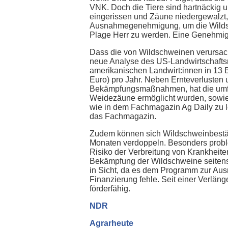
VNK. Doch die Tiere sind hartnäckig
eingerissen und Zäune niedergewalzt, 
Ausnahmegenehmigung, um die Wildsch
Plage Herr zu werden. Eine Genehmigu
Dass die von Wildschweinen verursac
neue Analyse des US-Landwirtschafts
amerikanischen Landwirt:innen in 13 B
Euro) pro Jahr. Neben Ernteverlusten 
Bekämpfungsmaßnahmen, hat die umfas
Weidezäune ermöglicht wurden, sowie
wie in dem Fachmagazin Ag Daily zu le
das Fachmagazin.
Zudem können sich Wildschweinbestän
Monaten verdoppeln. Besonders probl
Risiko der Verbreitung von Krankheit
Bekämpfung der Wildschweine seitens 
in Sicht, da es dem Programm zur Aus
Finanzierung fehle. Seit einer Verlä
förderfähig.
NDR
Agrarheute