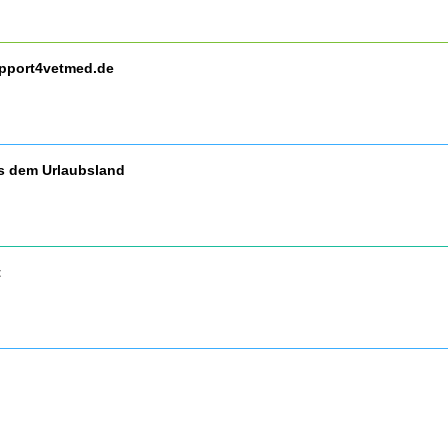
upport4vetmed.de
us dem Urlaubsland
t