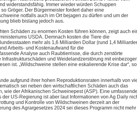
 und widerstandsfähig. Immer wieder würden Schuppen
so Gröger. Der Bürgermeister fordert daher eine
weine notfalls auch im Ort bejagen zu dürfen und um der
ng blieb bislang jedoch aus.
hten Schäden zu enormen Kosten führen können, zeigt auch ei
ministeriums USDA. Demnach kosten die Tiere die
undesstaaten mehr als 1,6 Milliarden Dollar (rund 1,4 Milliarde
und Arbeits- und Kostenaufwand für die
sende Analyse auch Raubtierrisse, die durch zerstörte
 Infrastrukturschäden und Weidelandzerstörung mit einbezogen
sen ist. „Wildschweine stellen eine eskalierende Krise dar“, so
de aufgrund ihrer hohen Reproduktionsraten innerhalb von vi
ematisch sei neben den wirtschaftlichen Schäden auch das
en, wie der Afrikanischen Schweinepest (ASP). Eine umfassend
der US-Regierung ist aber laut Informationen von Ag Daily nic
rottung und Kontrolle von Wildschweinen derzeit an der
ngerung des Agrargesetzes 2024 sei dieses Programm nicht mehr