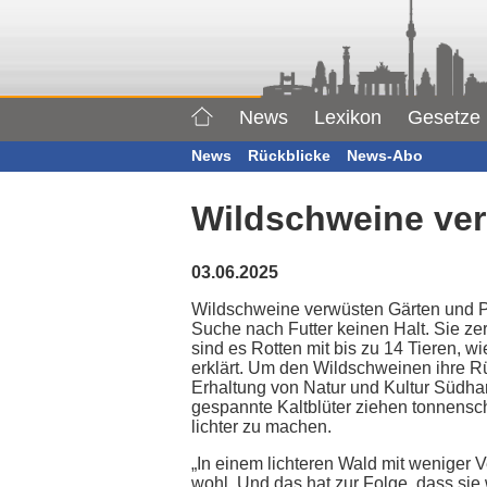
News
Lexikon
Gesetze
News
Rückblicke
News-Abo
Wildschweine ve
03.06.2025
Wildschweine verwüsten Gärten und P
Suche nach Futter keinen Halt. Sie z
sind es Rotten mit bis zu 14 Tieren, 
erklärt. Um den Wildschweinen ihre R
Erhaltung von Natur und Kultur Südha
gespannte Kaltblüter ziehen tonnens
lichter zu machen.
„In einem lichteren Wald mit weniger 
wohl. Und das hat zur Folge, dass sie