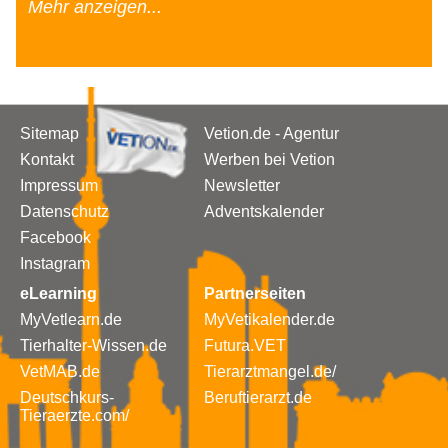
Mehr anzeigen...
Sitemap
Vetion.de - Agentur
Kontakt
Werben bei Vetion
Impressum
Newsletter
Datenschutz
Adventskalender
Facebook
Instagram
eLearning
Partnerseiten
MyVetlearn.de
MyVetikalender.de
Tierhalter-Wissen.de
Futura.VET
VetMAB.de
Tierarztmangel.de/
Deutschkurs-
Beruftierarzt.de
Tieraerzte.com/