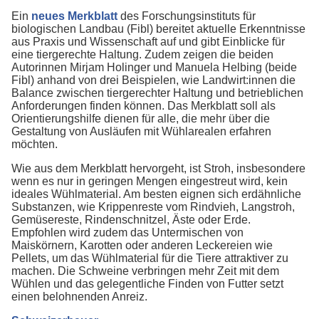
Ein
neues Merkblatt
des Forschungsinstituts für
biologischen Landbau (Fibl) bereitet aktuelle Erkenntnisse
aus Praxis und Wissenschaft auf und gibt Einblicke für
eine tiergerechte Haltung. Zudem zeigen die beiden
Autorinnen Mirjam Holinger und Manuela Helbing (beide
Fibl) anhand von drei Beispielen, wie Landwirt:innen die
Balance zwischen tiergerechter Haltung und betrieblichen
Anforderungen finden können. Das Merkblatt soll als
Orientierungshilfe dienen für alle, die mehr über die
Gestaltung von Ausläufen mit Wühlarealen erfahren
möchten.
Wie aus dem Merkblatt hervorgeht, ist Stroh, insbesondere
wenn es nur in geringen Mengen eingestreut wird, kein
ideales Wühlmaterial. Am besten eignen sich erdähnliche
Substanzen, wie Krippenreste vom Rindvieh, Langstroh,
Gemüsereste, Rindenschnitzel, Äste oder Erde.
Empfohlen wird zudem das Untermischen von
Maiskörnern, Karotten oder anderen Leckereien wie
Pellets, um das Wühlmaterial für die Tiere attraktiver zu
machen. Die Schweine verbringen mehr Zeit mit dem
Wühlen und das gelegentliche Finden von Futter setzt
einen belohnenden Anreiz.