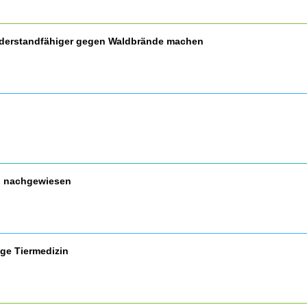
widerstandfähiger gegen Waldbrände machen
nd nachgewiesen
ige Tiermedizin