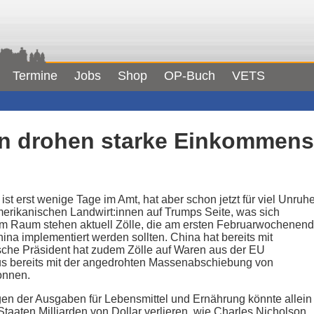
Termine
Jobs
Shop
OP-Buch
VETS
en drohen starke Einkommen
t erst wenige Tage im Amt, hat aber schon jetzt für viel Unruh
amerikanischen Landwirt:innen auf Trumps Seite, was sich
 Im Raum stehen aktuell Zölle, die am ersten Februarwochenen
a implementiert werden sollten. China hat bereits mit
ische Präsident hat zudem Zölle auf Waren aus der EU
s bereits mit der angedrohten Massenabschiebung von
gonnen.
en der Ausgaben für Lebensmittel und Ernährung könnte allein
 Staaten Milliarden von Dollar verlieren, wie Charles Nicholson,