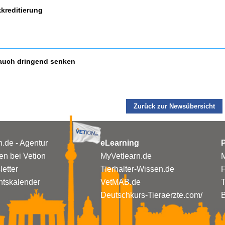
kreditierung
auch dringend senken
Zurück zur Newsübersicht
n.de - Agentur
eLearning
P
n bei Vetion
MyVetlearn.de
M
etter
Tierhalter-Wissen.de
tskalender
VetMAB.de
T
Deutschkurs-Tieraerzte.com/
B