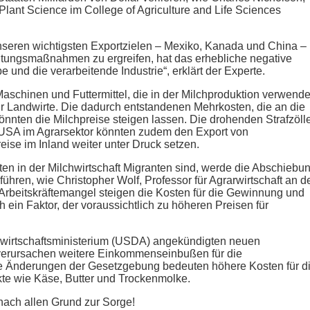
 Plant Science im College of Agriculture and Life Sciences
seren wichtigsten Exportzielen – Mexiko, Kanada und China –
ltungsmaßnahmen zu ergreifen, hat das erhebliche negative
 und die verarbeitende Industrie“, erklärt der Experte.
Maschinen und Futtermittel, die in der Milchproduktion verwende
r Landwirte. Die dadurch entstandenen Mehrkosten, die an die
nnten die Milchpreise steigen lassen. Die drohenden Strafzöll
 USA im Agrarsektor könnten zudem den Export von
ise im Inland weiter unter Druck setzen.
ten in der Milchwirtschaft Migranten sind, werde die Abschiebu
hren, wie Christopher Wolf, Professor für Agrarwirtschaft an d
n Arbeitskräftemangel steigen die Kosten für die Gewinnung und
 ein Faktor, der voraussichtlich zu höheren Preisen für
wirtschaftsministerium (USDA) angekündigten neuen
g verursachen weitere Einkommenseinbußen für die
ie Änderungen der Gesetzgebung bedeuten höhere Kosten für d
te wie Käse, Butter und Trockenmolke.
ach allen Grund zur Sorge!