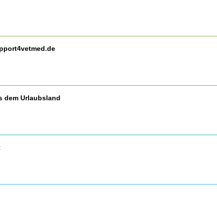
upport4vetmed.de
us dem Urlaubsland
t