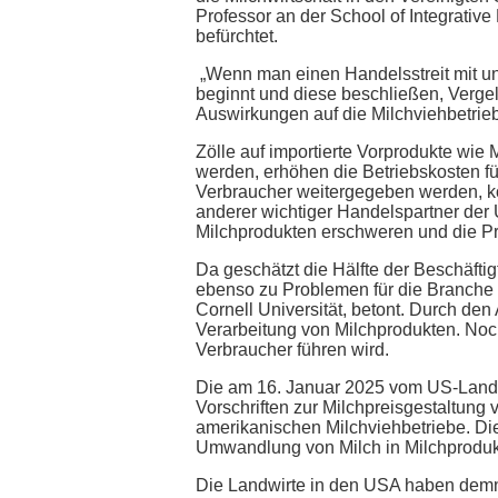
Professor an der School of Integrative
befürchtet.
„Wenn man einen Handelsstreit mit un
beginnt und diese beschließen, Verge
Auswirkungen auf die Milchviehbetriebe
Zölle auf importierte Vorprodukte wie 
werden, erhöhen die Betriebskosten fü
Verbraucher weitergegeben werden, kö
anderer wichtiger Handelspartner der
Milchprodukten erschweren und die Pre
Da geschätzt die Hälfte der Beschäftig
ebenso zu Problemen für die Branche fü
Cornell Universität, betont. Durch de
Verarbeitung von Milchprodukten. Noch
Verbraucher führen wird.
Die am 16. Januar 2025 vom US-Land
Vorschriften zur Milchpreisgestaltun
amerikanischen Milchviehbetriebe. D
Umwandlung von Milch in Milchproduk
Die Landwirte in den USA haben demn