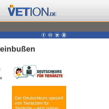
seinbußen
e
de
Der Deutschkurs speziell
von Tierärzten für
Tierärzte – jetzt online!