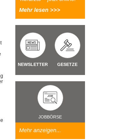
Mehr lesen >>>
t
e
NEWSLETTER
GESETZE
ng
er
JOBBÖRSE
ie
Mehr anzeigen...