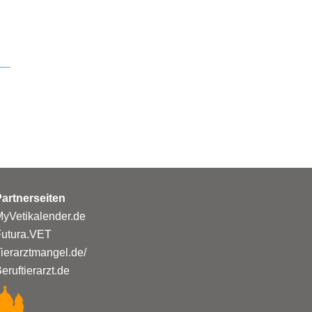
artnerseiten
yVetikalender.de
Futura.VET
ierarztmangel.de/
eruftierarzt.de