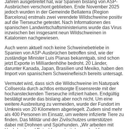
Jahren ausgebreitet hat, war Spanien bislang von ASP-
Ausbrüchen verschont geblieben. Ende November 2025
jedoch wurden in der Gemeinde Bellaterra (Region
Barcelona) erstmals zwei verendete Wildschweine positiv
auf die Tierseuche getestet. Nach Informationen des
spanischen Landwirtschaftsministeriums wurde das Virus
inzwischen bei insgesamt neun Wildschweinen in
Katalonien nachgewiesen.
Auch wenn aktuell noch keine Schweinebetriebe in
Spanien von ASP-Ausbrüchen betroffen sind, wie der
zuständige Minister Luis Planas bekanntgab, sind schon
jetzt Exporte in Milliardenhöhe bedroht. 20 Länder,
darunter Kanada, Japan, Brasilien und Mexiko, haben den
Import von spanischem Schweinefleisch bereits untersagt.
Vermutet wird, dass sich die Wildschweine im Naturpark
Collserola durch achtlos entsorgte Essensreste mit der
hochansteckenden Tierseuche infiziert haben. Endgültig
bestätigt wurde das bislang aber noch nicht. Um eine
weitere Ausbreitung zu vermeiden, wurde der Fundort im
Umkreis von 20 Kilometern abgeriegelt. Zudem sind mehr
als 400 Personen im Einsatz, um weitere infizierte Tiere zu
finden. Das Militär und der Zivilschutzes unterstützen
dabei mit Drohnen und Spürhunden. „Wir arbeiten mit