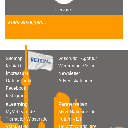
JOBBÖRSE
Mehr anzeigen...
Sitemap
Vetion.de - Agentur
Kontakt
Werben bei Vetion
Impressum
Newsletter
Datenschutz
Adventskalender
Facebook
Instagram
eLearning
Partnerseiten
MyVetlearn.de
MyVetikalender.de
Tierhalter-Wissen.de
Futura.VET
VetMAB.de
Tierarztmangel.de/