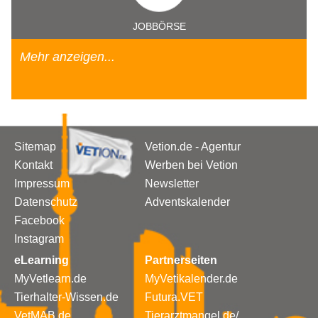
JOBBÖRSE
Mehr anzeigen...
Sitemap
Vetion.de - Agentur
Kontakt
Werben bei Vetion
Impressum
Newsletter
Datenschutz
Adventskalender
Facebook
Instagram
eLearning
Partnerseiten
MyVetlearn.de
MyVetikalender.de
Tierhalter-Wissen.de
Futura.VET
VetMAB.de
Tierarztmangel.de/