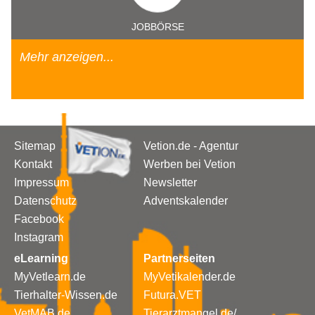
JOBBÖRSE
Mehr anzeigen...
Sitemap
Vetion.de - Agentur
Kontakt
Werben bei Vetion
Impressum
Newsletter
Datenschutz
Adventskalender
Facebook
Instagram
eLearning
Partnerseiten
MyVetlearn.de
MyVetikalender.de
Tierhalter-Wissen.de
Futura.VET
VetMAB.de
Tierarztmangel.de/