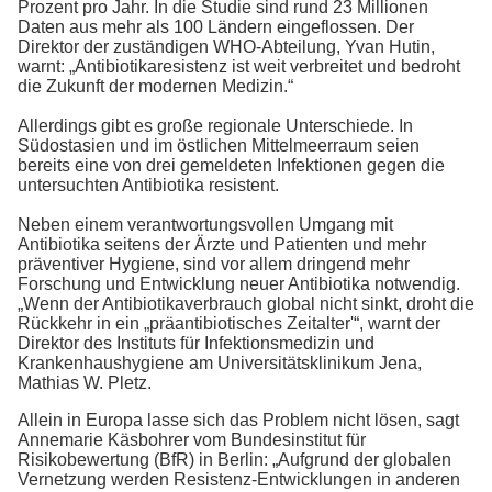
Prozent pro Jahr. In die Studie sind rund 23 Millionen
Daten aus mehr als 100 Ländern eingeflossen. Der
Direktor der zuständigen WHO-Abteilung, Yvan Hutin,
warnt: „Antibiotikaresistenz ist weit verbreitet und bedroht
die Zukunft der modernen Medizin.“
Allerdings gibt es große regionale Unterschiede. In
Südostasien und im östlichen Mittelmeerraum seien
bereits eine von drei gemeldeten Infektionen gegen die
untersuchten Antibiotika resistent.
Neben einem verantwortungsvollen Umgang mit
Antibiotika seitens der Ärzte und Patienten und mehr
präventiver Hygiene, sind vor allem dringend mehr
Forschung und Entwicklung neuer Antibiotika notwendig.
„Wenn der Antibiotikaverbrauch global nicht sinkt, droht die
Rückkehr in ein „präantibiotisches Zeitalter'“, warnt der
Direktor des Instituts für Infektionsmedizin und
Krankenhaushygiene am Universitätsklinikum Jena,
Mathias W. Pletz.
Allein in Europa lasse sich das Problem nicht lösen, sagt
Annemarie Käsbohrer vom Bundesinstitut für
Risikobewertung (BfR) in Berlin: „Aufgrund der globalen
Vernetzung werden Resistenz-Entwicklungen in anderen