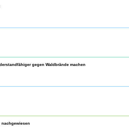
t
widerstandfähiger gegen Waldbrände machen
nd nachgewiesen