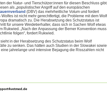
iten der Natur- und Tierschützer:innen für diesen Beschluss gibt
sen als „populistischer Angriff auf den europäischen
Bauernverband
(DBV) das mehrheitliche Votum und fordert
s Wolfes ist nicht mehr gerechtfertigt, die Probleme mit dem Wolf
opa dramatisch zu. Die Herabsetzung des Schutzstatus ist
chritt für unsere Weidetierhalter, dass sich in Sachen Wolf etwas
him Rukwied. „Nach der Anpassung der Berner Konvention muss
htlinie folgen“, fordert Rukwied.
sieht in der Herabsetzung des Schutzstatus beim Wolf
rfälle zu senken. Das hätten auch Studien in der Slowakei sowie
 eine jahrelange und intensive Bejagung die Risszahlen nicht
upport4vetmed.de