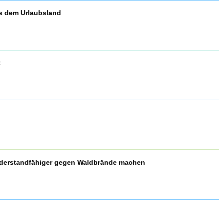
us dem Urlaubsland
t
widerstandfähiger gegen Waldbrände machen