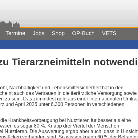
Termine
Jobs
Shop
OP-Buch
VETS
zu Tierarzneimitteln notwend
hl, Nachhaltigkeit und Lebensmittelsicherheit hat in den
int auch das Vertrauen in die tierärztliche Versorgung sowie
 zu sein. Das zumindest geht aus einer internationalen Umfra
rz und April 2025 unter 6.300 Personen in verschiedenen
die Krankheitsvorbeugung bei Nutztieren für besser als eine
waren es sogar 80 %. Knapp drei Viertel der Menschen
i Nutztieren. Die Auswertung ergab aber auch, dass in Hinsich
senslücken vorhanden sind. So wissen knapp 60 % der Befragte