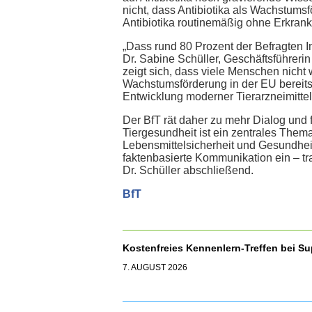
nicht, dass Antibiotika als Wachstums
Antibiotika routinemäßig ohne Erkran
„Dass rund 80 Prozent der Befragten Im
Dr. Sabine Schüller, Geschäftsführeri
zeigt sich, dass viele Menschen nicht
Wachstumsförderung in der EU bereits 
Entwicklung moderner Tierarzneimittel t
Der BfT rät daher zu mehr Dialog und f
Tiergesundheit ist ein zentrales Thema 
Lebensmittelsicherheit und Gesundheit
faktenbasierte Kommunikation ein – tra
Dr. Schüller abschließend.
BfT
Kostenfreies Kennenlern-Treffen bei S
7. AUGUST 2026