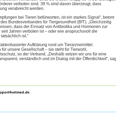
förderer verboten sind. 39 % sind davon überzeugt, dass
kung verabreicht werden.
pfungen bei Tieren befürworten, ist ein starkes Signal“, betont
n des Bundesverbandes für Tiergesundheit (BfT). „Gleichzeitig
 wissen, dass der Einsatz von Antibiotika und Hormonen zur
seit Jahren verboten ist – oder wie anspruchsvoll die
atsächlich ist.“
aktenbasierter Aufklärung rund um Tierarzneimittel.
für unsere Gesellschaft – sie steht für Tierwohl,
sschutz, so der Verband. „Deshalb setzen wir uns für eine
nsparent, verständlich und im Dialog mit der Öffentlichkeit“, sag
upport4vetmed.de