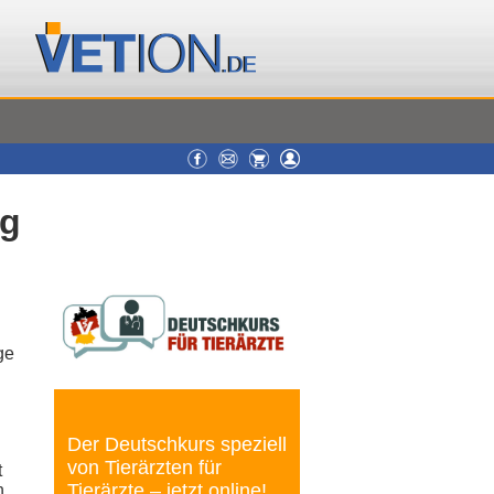
ig
ge
Der Deutschkurs speziell
von Tierärzten für
t
Tierärzte – jetzt online!
n