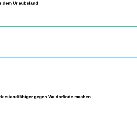
us dem Urlaubsland
t
widerstandfähiger gegen Waldbrände machen