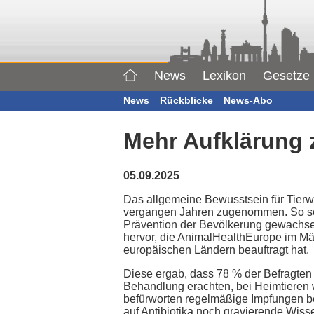
News
Lexikon
Gesetze
News
Rückblicke
News-Abo
Mehr Aufklärung 
05.09.2025
Das allgemeine Bewusstsein für Tierwo
vergangen Jahren zugenommen. So sche
Prävention der Bevölkerung gewachsen
hervor, die AnimalHealthEurope im Mä
europäischen Ländern beauftragt hat.
Diese ergab, dass 78 % der Befragten 
Behandlung erachten, bei Heimtieren 
befürworten regelmäßige Impfungen be
auf Antibiotika noch gravierende Wis