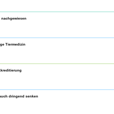
nd nachgewiesen
ige Tiermedizin
kreditierung
auch dringend senken