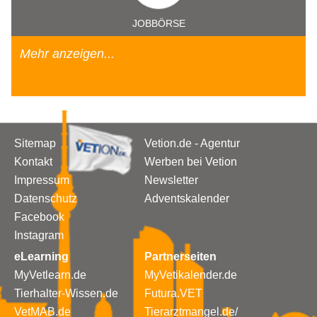
JOBBÖRSE
Mehr anzeigen...
Sitemap
Vetion.de - Agentur
Kontakt
Werben bei Vetion
Impressum
Newsletter
Datenschutz
Adventskalender
Facebook
Instagram
eLearning
Partnerseiten
MyVetlearn.de
MyVetikalender.de
Tierhalter-Wissen.de
Futura.VET
VetMAB.de
Tierarztmangel.de/