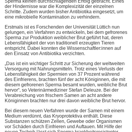
Sperma keinen durchschlagenden Erfolg gebracht. Eines
der Hindernisse war die Komplexizität der einzelnen
Schritte. Zudem wurden bisher Antibiotika eingesetzt, um
eine mikrobielle Kontamination zu verhindern.
Erstmals ist es Forschenden der Universität Lüttich nun
gelungen, ein Verfahren zu entwickeln, bei dem gefrorenes
Sperma zur Produktion weiblicher Brut geführt hat, deren
Lebensfähigkeit der von traditionell erzeugten Tieren
entspricht. Dabei konnten die Wissenschaftler:innen auf
den Einsatz von Antibiotika verzichten.
„Das ist ein wichtiger Schritt zur Sicherung der weltweiten
Versorgung mit Nahrungsmitteln. Trotz eines Verlusts der
Lebensfähigkeit der Spermien von 37 Prozent während
des Einfrierens, brachten fünf der acht Königinnen, die mit
diesem gefrorenen Sperma besamt wurden, weibliche Brut
hervor“, so Veterinärmediziner Stefan Deleuze. Bei der
Verabreichung von frischem Samen an acht andere
Königinnen brachten nur drei davon weibliche Brut hervor.
Bei diesem neuen Verfahren wurde der Samen mit einem
Medium verdünnt, das Kryoprotektiva enthält. Diese
Substanzen schützen Zellen, Gewebe oder Organismen
vor Schäden durch Einfrieren und Auftauen. Mit Hilfe der
neuen Technik lässt sich Sperma krankheitsresistenter