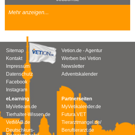
Mehr anzeigen...
Sitemap
Vetion.de - Agentur
Kontakt
Werben bei Vetion
Impressum
Newsletter
Datenschutz
Adventskalender
Facebook
Instagram
eLearning
Partnerseiten
MyVetlearn.de
MyVetikalender.de
Tierhalter-Wissen.de
Futura.VET
VetMAB.de
Tierarztmangel.de/
Deutschkurs-
Beruftierarzt.de