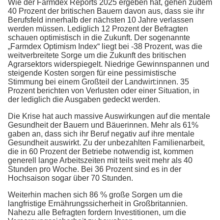
Wie der Farmdex Reports 2025 ergeben hat, gehen zudem
40 Prozent der britischen Bauern davon aus, dass sie ihr
Berufsfeld innerhalb der nächsten 10 Jahre verlassen
werden müssen.​ Lediglich 12 Prozent der Befragten
schauen optimistisch in die Zukunft. Der sogenannte
„Farmdex Optimism Index“ liegt bei -38 Prozent, was die
weitverbreitete Sorge um die Zukunft des britischen
Agrarsektors widerspiegelt. Niedrige Gewinnspannen und
steigende Kosten sorgen für eine pessimistische
Stimmung bei einem Großteil der Landwirt:innen. 35
Prozent berichten von Verlusten oder einer Situation, in
der lediglich die Ausgaben gedeckt werden.
Die Krise hat auch massive Auswirkungen auf die mentale
Gesundheit der Bauern und Bäuerinnen. Mehr als 61%
gaben an, dass sich ihr Beruf negativ auf ihre mentale
Gesundheit auswirkt. Zu der unbezahlten Familienarbeit,
die in 60 Prozent der Betriebe notwendig ist, kommen
generell lange Arbeitszeiten mit teils weit mehr als 40
Stunden pro Woche. Bei 36 Prozent sind es in der
Hochsaison sogar über 70 Stunden.
Weiterhin machen sich 86 % große Sorgen um die
langfristige Ernährungssicherheit in Großbritannien.
Nahezu alle Befragten fordern Investitionen, um die