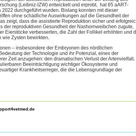
rforschung (Leibniz-IZW) entwickelt und erprobt, hat 65 aART-
is 2022 durchgeführt wurden. Bislang konnten mit dieser
iffen ohne schädliche Auswirkungen auf die Gesundheit der
as zeigt, dass die assistierte Reproduktion sicher und erfolgrei
s der reproduktiven Gesundheit der Nashornweibchen zugute,
r Eierstöcke verbesserten, die Zahl der Follikel erhöhten und d
n wie Zysten bewirkten.
ryonen – insbesondere der Embryonen des nördlichen
 Bedeutung der Technologie und ihr Potenzial, eines der
r Zeit anzugehen: den dramatischen Verlust der Artenvielfalt.
kulierbaren Beeinträchtigung wichtiger Ökosysteme und
neuartiger Krankheitserreger, die die Lebensgrundlage der
upport4vetmed.de