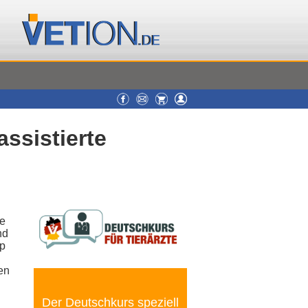
ssistierte
re
nd
up
en
Der Deutschkurs speziell