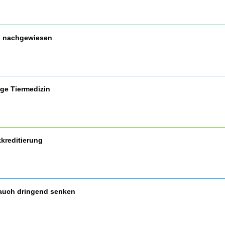
nd nachgewiesen
ige Tiermedizin
kreditierung
auch dringend senken