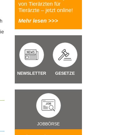
von Tierärzten für
Tierärzte – jetzt online!
Mehr lesen >>>
ch
ie
NEWSLETTER
GESETZE
JOBBÖRSE