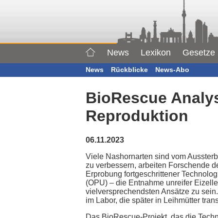
News
Lexikon
Gesetze
News
Rückblicke
News-Abo
BioRescue Analyse
Reproduktion
06.11.2023
Viele Nashornarten sind vom Aussterb
zu verbessern, arbeiten Forschende d
Erprobung fortgeschrittener Technolo
(OPU) – die Entnahme unreifer Eizellen 
vielversprechendsten Ansätze zu sei
im Labor, die später in Leihmütter tr
Das BioRescue-Projekt, das die Techno