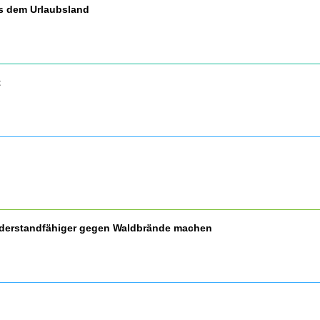
us dem Urlaubsland
t
widerstandfähiger gegen Waldbrände machen