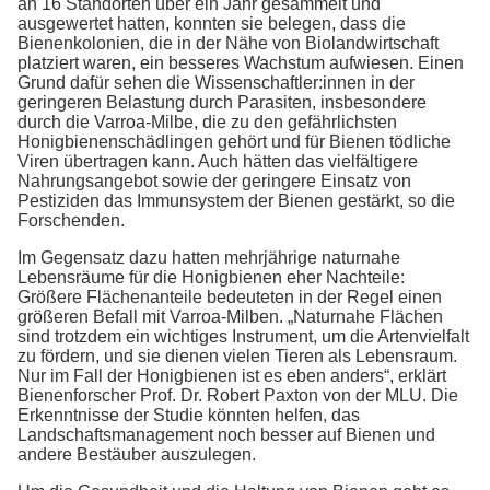
an 16 Standorten über ein Jahr gesammelt und
ausgewertet hatten, konnten sie belegen, dass die
Bienenkolonien, die in der Nähe von Biolandwirtschaft
platziert waren, ein besseres Wachstum aufwiesen. Einen
Grund dafür sehen die Wissenschaftler:innen in der
geringeren Belastung durch Parasiten, insbesondere
durch die Varroa-Milbe, die zu den gefährlichsten
Honigbienenschädlingen gehört und für Bienen tödliche
Viren übertragen kann. Auch hätten das vielfältigere
Nahrungsangebot sowie der geringere Einsatz von
Pestiziden das Immunsystem der Bienen gestärkt, so die
Forschenden.
Im Gegensatz dazu hatten mehrjährige naturnahe
Lebensräume für die Honigbienen eher Nachteile:
Größere Flächenanteile bedeuteten in der Regel einen
größeren Befall mit Varroa-Milben. „Naturnahe Flächen
sind trotzdem ein wichtiges Instrument, um die Artenvielfalt
zu fördern, und sie dienen vielen Tieren als Lebensraum.
Nur im Fall der Honigbienen ist es eben anders“, erklärt
Bienenforscher Prof. Dr. Robert Paxton von der MLU. Die
Erkenntnisse der Studie könnten helfen, das
Landschaftsmanagement noch besser auf Bienen und
andere Bestäuber auszulegen.