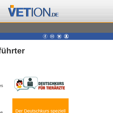
führter
es
Der Deutschkurs speziell
ne