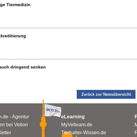
ige Tiermedizin
kreditierung
auch dringend senken
Zurück zur Newsübersicht
n.de - Agentur
eLearning
P
n bei Vetion
MyVetlearn.de
M
etter
Tierhalter-Wissen.de