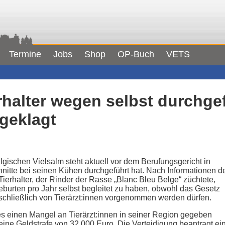
Termine
Jobs
Shop
OP-Buch
VETS
rhalter wegen selbst durchge
geklagt
lgischen Vielsalm steht aktuell vor dem Berufungsgericht in
chnitte bei seinen Kühen durchgeführt hat. Nach Informationen d
erhalter, der Rinder der Rasse „Blanc Bleu Belge“ züchtete,
burten pro Jahr selbst begleitet zu haben, obwohl das Gesetz
sschließlich von Tierärzt:innen vorgenommen werden dürfen.
es einen Mangel an Tierärzt:innen in seiner Region gegeben
 eine Geldstrafe von 32.000 Euro. Die Verteidigung beantragt ei