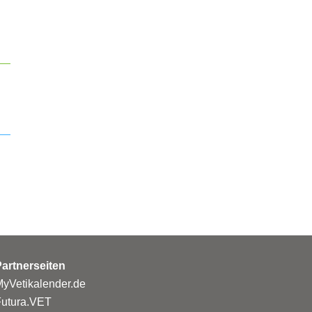
artnerseiten
yVetikalender.de
Futura.VET