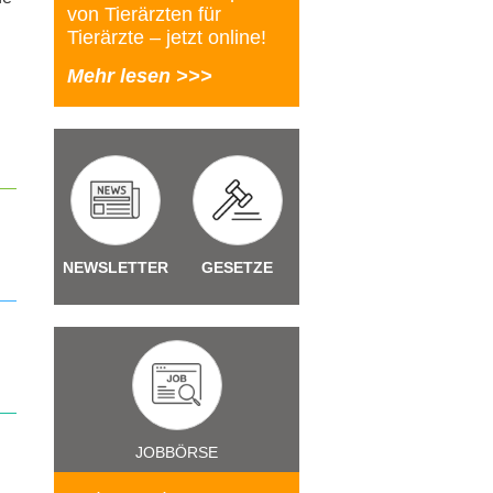
von Tierärzten für
Tierärzte – jetzt online!
Mehr lesen >>>
NEWSLETTER
GESETZE
JOBBÖRSE