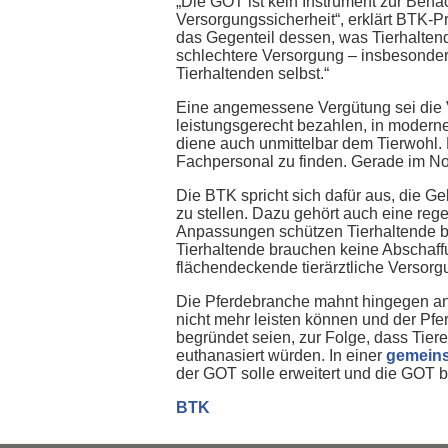
„Die GOT ist kein Instrument zur Bena
Versorgungssicherheit“, erklärt BTK-P
das Gegenteil dessen, was Tierhaltend
schlechtere Versorgung – insbesondere
Tierhaltenden selbst.“
Eine angemessene Vergütung sei die Vo
leistungsgerecht bezahlen, in modern
diene auch unmittelbar dem Tierwohl. 
Fachpersonal zu finden. Gerade im Not
Die BTK spricht sich dafür aus, die G
zu stellen. Dazu gehört auch eine re
Anpassungen schützen Tierhaltende b
Tierhaltende brauchen keine Abschaffu
flächendeckende tierärztliche Versorg
Die Pferdebranche mahnt hingegen an, 
nicht mehr leisten können und der Pfer
begründet seien, zur Folge, dass Tie
euthanasiert würden. In einer
gemeins
der GOT solle erweitert und die GOT b
BTK