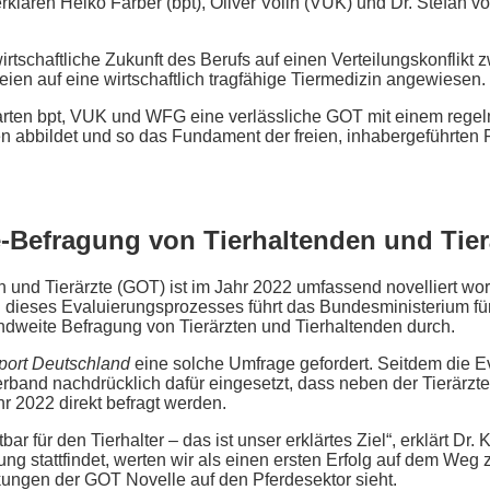
rklären Heiko Färber (bpt), Oliver Volin (VUK) und Dr. Stefan 
rtschaftliche Zukunft des Berufs auf einen Verteilungskonflikt 
eien auf eine wirtschaftlich tragfähige Tiermedizin angewiesen.
warten bpt, VUK und WFG eine verlässliche GOT mit einem re
en abbildet und so das Fundament der freien, inhabergeführten 
-Befragung von Tierhaltenden und Tierä
 und Tierärzte (GOT) ist im Jahr 2022 umfassend novelliert wo
n dieses Evaluierungsprozesses führt das Bundesministerium fü
dweite Befragung von Tierärzten und Tierhaltenden durch.
port Deutschland
eine solche Umfrage gefordert. Seitdem die
erband nachdrücklich dafür eingesetzt, dass neben der Tierärzt
 2022 direkt befragt werden.
bar für den Tierhalter – das ist unser erklärtes Ziel“, erklärt Dr
ng stattfindet, werten wir als einen ersten Erfolg auf dem Weg z
kungen der GOT Novelle auf den Pferdesektor sieht.