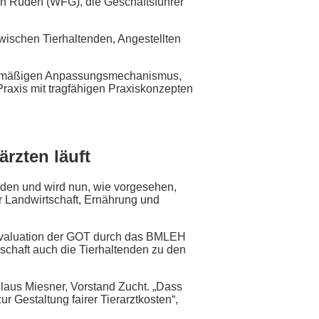
von Rüden (WFG), die Geschäftsführer
zwischen Tierhaltenden, Angestellten
gelmäßigen Anpassungsmechanismus,
Praxis mit tragfähigen Praxiskonzepten
rzten läuft
rden und wird nun, wie vorgesehen,
r Landwirtschaft, Ernährung und
 Evaluation der GOT durch das BMLEH
eschaft auch die Tierhaltenden zu den
. Klaus Miesner, Vorstand Zucht. „Dass
ur Gestaltung fairer Tierarztkosten“,