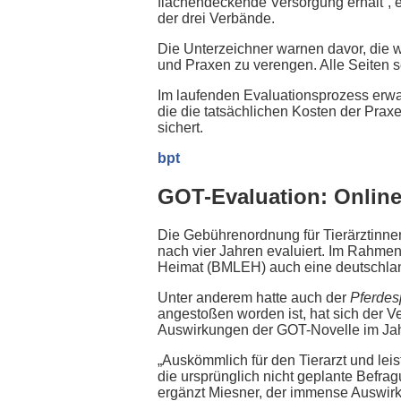
flächendeckende Versorgung erhält“, e
der drei Verbände.
Die Unterzeichner warnen davor, die wi
und Praxen zu verengen. Alle Seiten s
Im laufenden Evaluationsprozess er
die die tatsächlichen Kosten der Prax
sichert.
bpt
GOT-Evaluation: Online
Die Gebührenordnung für Tierärztinnen
nach vier Jahren evaluiert. Im Rahme
Heimat (BMLEH) auch eine deutschlan
Unter anderem hatte auch der
Pferdes
angestoßen worden ist, hat sich der V
Auswirkungen der GOT-Novelle im Jahr
„Auskömmlich für den Tierarzt und leist
die ursprünglich nicht geplante Befragu
ergänzt Miesner, der immense Auswir