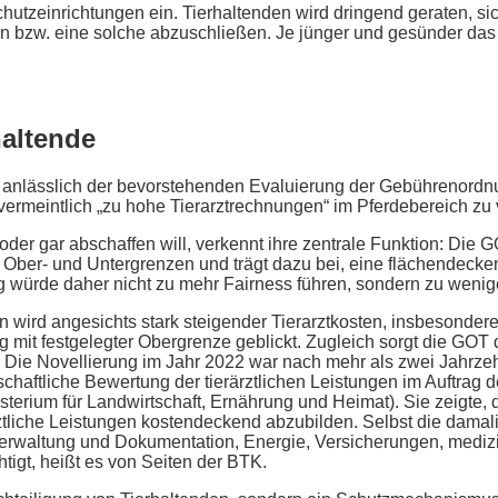
hutzeinrichtungen ein. Tierhaltenden wird dringend geraten, sic
n bzw. eine solche abzuschließen. Je jünger und gesünder das T
altende
anlässlich der bevorstehenden Evaluierung der Gebührenordnun
vermeintlich „zu hohe Tierarztrechnungen“ im Pferdebereich zu
r gar abschaffen will, verkennt ihre zentrale Funktion: Die GO
e Ober- und Untergrenzen und trägt dazu bei, eine flächendecken
 würde daher nicht zu mehr Fairness führen, sondern zu wenige
 wird angesichts stark steigender Tierarztkosten, insbesondere
 mit festgelegter Obergrenze geblickt. Zugleich sorgt die GOT d
n. Die Novellierung im Jahr 2022 war nach mehr als zwei Jahr
schaftliche Bewertung der tierärztlichen Leistungen im Auftrag
terium für Landwirtschaft, Ernährung und Heimat). Sie zeigte, 
ztliche Leistungen kostendeckend abzubilden. Selbst die damal
Verwaltung und Dokumentation, Energie, Versicherungen, medi
htigt, heißt es von Seiten der BTK.