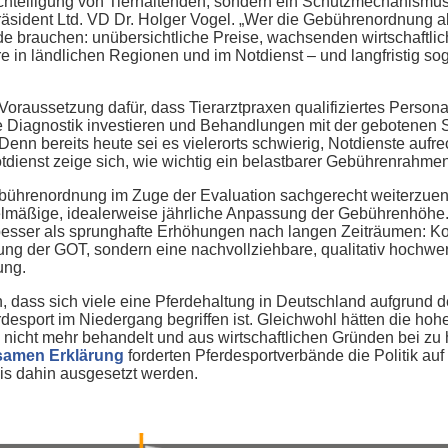
chteiligung von Tierhaltenden, sondern ein Schutzmechanismus 
räsident Ltd. VD Dr. Holger Vogel. „Wer die Gebührenordnung ab
e brauchen: unübersichtliche Preise, wachsenden wirtschaftlic
 in ländlichen Regionen und im Notdienst – und langfristig sog
raussetzung dafür, dass Tierarztpraxen qualifiziertes Persona
e Diagnostik investieren und Behandlungen mit der gebotenen 
Denn bereits heute sei es vielerorts schwierig, Notdienste aufr
dienst zeige sich, wie wichtig ein belastbarer Gebührenrahmen 
ebührenordnung im Zuge der Evaluation sachgerecht weiterzuentw
gelmäßige, idealerweise jährliche Anpassung der Gebührenhöhe.
esser als sprunghafte Erhöhungen nach langen Zeiträumen: K
ng der GOT, sondern eine nachvollziehbare, qualitativ hochwer
ung.
dass sich viele eine Pferdehaltung in Deutschland aufgrund de
desport im Niedergang begriffen ist. Gleichwohl hätten die hohe
re nicht mehr behandelt und aus wirtschaftlichen Gründen bei 
amen Erklärung
forderten Pferdesportverbände die Politik au
is dahin ausgesetzt werden.