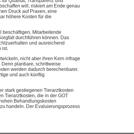
für Qualität, Transparenz und
schaffen will, riskiert am Ende genau
hen Druck auf Praxen, eine
ar höhere Kosten für die
l beschäftigen, Mitarbeitende
Sorgfalt durchführen können. Das
echtzuerhalten und ausreichend
ist.
ickeln, nicht aber ihren Kern infrage
 Denn planbare, schrittweise
osten werden dadurch berechenbarer.
tige und auch künftig
r stark gestiegenen Tierarztkosten
n Tierarztkosten, die in der GOT
zu hohen Behandlungskosten
f zu handeln. Der Evaluierungsprozess