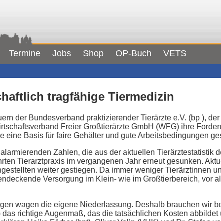
Termine
Jobs
Shop
OP-Buch
VETS
haftlich tragfähige Tiermedizin
ern der Bundesverband praktizierender Tierärzte e.V. (bp ), d
irtschaftsverband Freier Großtierärzte GmbH (WFG) ihre Forderu
eine Basis für faire Gehälter und gute Arbeitsbedingungen ge
 alarmierenden Zahlen, die aus der aktuellen Tierärztestatistik
rten Tierarztpraxis im vergangenen Jahr erneut gesunken. Aktue
ngestellten weiter gestiegen. Da immer weniger Tierärztinnen und
hendeckende Versorgung im Klein- wie im Großtierbereich, vor a
gen wagen die eigene Niederlassung. Deshalb brauchen wir be
das richtige Augenmaß, das die tatsächlichen Kosten abbildet 