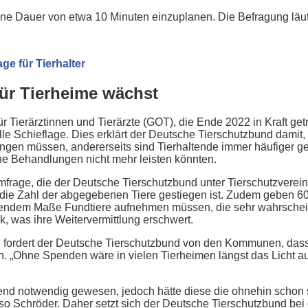
ine Dauer von etwa 10 Minuten einzuplanen. Die Befragung läuft
ge für Tierhalter
für Tierheime wächst
ierärztinnen und Tierärzte (GOT), die Ende 2022 in Kraft getre
le Schieflage. Dies erklärt der Deutsche Tierschutzbund damit, 
ingen müssen, andererseits sind Tierhaltende immer häufiger g
sche Behandlungen nicht mehr leisten könnten.
Umfrage, die der Deutsche Tierschutzbund unter Tierschutzvere
s die Zahl der abgegebenen Tiere gestiegen ist. Zudem geben 60
endem Maße Fundtiere aufnehmen müssen, die sehr wahrscheinl
nk, was ihre Weitervermittlung erschwert.
fordert der Deutsche Tierschutzbund von den Kommunen, dass 
. „Ohne Spenden wäre in vielen Tierheimen längst das Licht a
nd notwendig gewesen, jedoch hätte diese die ohnehin schon 
, so Schröder. Daher setzt sich der Deutsche Tierschutzbund bei