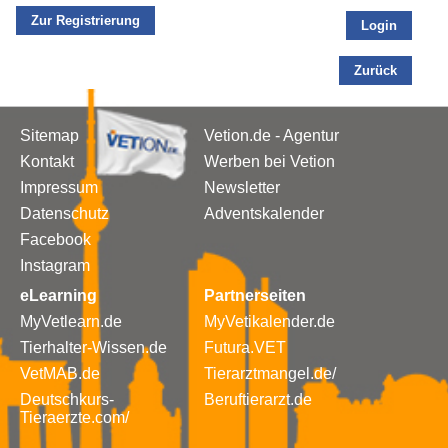
Zur Registrierung
Login
Zurück
Sitemap
Vetion.de - Agentur
Kontakt
Werben bei Vetion
Impressum
Newsletter
Datenschutz
Adventskalender
Facebook
Instagram
eLearning
Partnerseiten
MyVetlearn.de
MyVetikalender.de
Tierhalter-Wissen.de
Futura.VET
VetMAB.de
Tierarztmangel.de/
Deutschkurs-
Beruftierarzt.de
Tieraerzte.com/