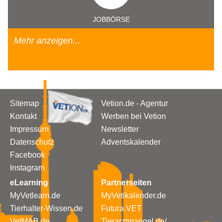
JOBBÖRSE
Mehr anzeigen...
Sitemap
Vetion.de - Agentur
Kontakt
Werben bei Vetion
Impressum
Newsletter
Datenschutz
Adventskalender
Facebook
Instagram
eLearning
Partnerseiten
MyVetlearn.de
MyVetikalender.de
Tierhalter-Wissen.de
Futura.VET
VetMAB.de
Tierarztmangel.de/