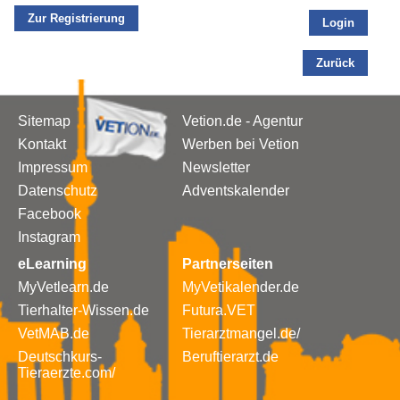
Zur Registrierung
Login
Zurück
Sitemap
Vetion.de - Agentur
Kontakt
Werben bei Vetion
Impressum
Newsletter
Datenschutz
Adventskalender
Facebook
Instagram
eLearning
Partnerseiten
MyVetlearn.de
MyVetikalender.de
Tierhalter-Wissen.de
Futura.VET
VetMAB.de
Tierarztmangel.de/
Deutschkurs-
Beruftierarzt.de
Tieraerzte.com/